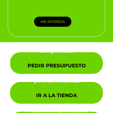
ME INTERESA
¡Pídenos presupuesto sin
compromiso!
PEDIR PRESUPUESTO
Encuentra aquí todo el material
para tu mudanza
IR A LA TIENDA
¡Busca tu centro de Cenema
Trasteros más cercano!